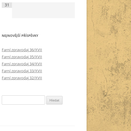
31
NEJNOVĚJŠÍ PŘÍSPĚVKY
Farní zpravodaj 36/XVII
Farní zpravodaj 35/XVII
Farní zpravodaj 34/XVII
Farní zpravodaj 33/XVII
Farní zpravodaj 32/XVII
Vyhledávání