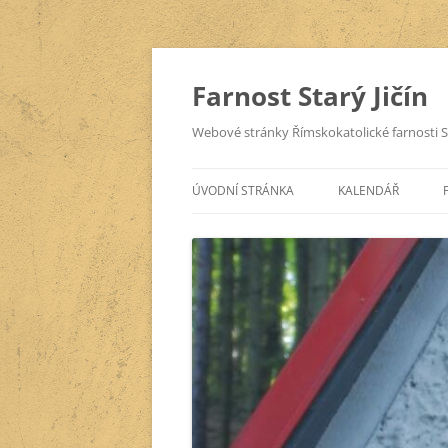
Přejít
k
obsahu
Farnost Starý Jičín
webu
Webové stránky Římskokatolické farnosti St
ÚVODNÍ STRÁNKA
KALENDÁŘ